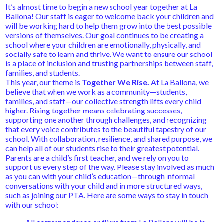
Contact Us
It’s almost time to begin a new school year together at La
Ballona! Our staff is eager to welcome back your children and
will be working hard to help them grow into the best possible
versions of themselves. Our goal continues to be creating a
school where your children are emotionally, physically, and
socially safe to learn and thrive. We want to ensure our school
is a place of inclusion and trusting partnerships between staff,
families, and students.
This year, our theme is
Together We Rise.
At La Ballona, we
believe that when we work as a community—students,
families, and staff—our collective strength lifts every child
higher. Rising together means celebrating successes,
supporting one another through challenges, and recognizing
that every voice contributes to the beautiful tapestry of our
school. With collaboration, resilience, and shared purpose, we
can help all of our students rise to their greatest potential.
Parents are a child’s first teacher, and we rely on you to
support us every step of the way. Please stay involved as much
as you can with your child’s education—through informal
conversations with your child and in more structured ways,
such as joining our PTA. Here are some ways to stay in touch
with our school:
All correspondence or fliers from La Ballona will be in