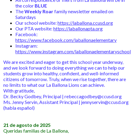
the color
BLUE
The
Weekly Roar
family newsletter emailed on
Saturdays
Our school website:
https://laballona.ccusd.org
Our PTA website:
https://laballonapta.org
Facebook:
https://www.facebook.com/laballonaelementary
Instagram:
https://www.instagram.com/laballonaelementaryschool
We are excited and eager to get this school year underway,
and we look forward to doing everything we can to help our
students grow into healthy, confident, and well-informed
citizens of tomorrow. Truly, when we rise together, there are
no limits to what our La Ballona Lions can achieve.
With gratitude,
Dr. Becky Godbey, Principal |
rebeccagodbey@ccusd.org
Ms. Jenny Servin, Assistant Principal |
jennyservin@ccusd.org
(habla español)
21 de agosto de 2025
Queridas familias de La Ballona,