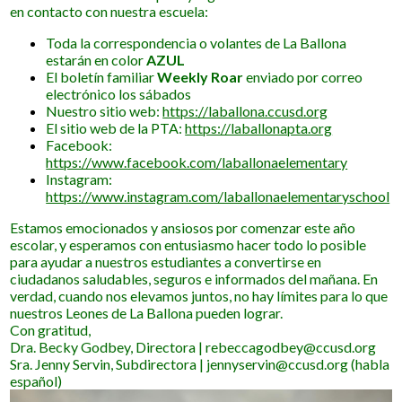
en contacto con nuestra escuela:
Toda la correspondencia o volantes de La Ballona
estarán en color
AZUL
El boletín familiar
Weekly Roar
enviado por correo
electrónico los sábados
Nuestro sitio web:
https://laballona.ccusd.org
El sitio web de la PTA:
https://laballonapta.org
Facebook:
https://www.facebook.com/laballonaelementary
Instagram:
https://www.instagram.com/laballonaelementaryschool
Estamos emocionados y ansiosos por comenzar este año
escolar, y esperamos con entusiasmo hacer todo lo posible
para ayudar a nuestros estudiantes a convertirse en
ciudadanos saludables, seguros e informados del mañana. En
verdad, cuando nos elevamos juntos, no hay límites para lo que
nuestros Leones de La Ballona pueden lograr.
Con gratitud,
Dra. Becky Godbey, Directora |
rebeccagodbey@ccusd.org
Sra. Jenny Servin, Subdirectora |
jennyservin@ccusd.org
(habla
español)