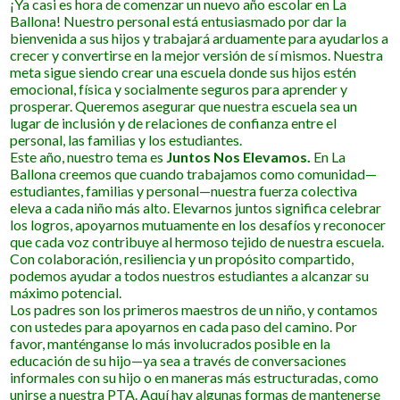
¡Ya casi es hora de comenzar un nuevo año escolar en La
Ballona! Nuestro personal está entusiasmado por dar la
bienvenida a sus hijos y trabajará arduamente para ayudarlos a
crecer y convertirse en la mejor versión de sí mismos. Nuestra
meta sigue siendo crear una escuela donde sus hijos estén
emocional, física y socialmente seguros para aprender y
prosperar. Queremos asegurar que nuestra escuela sea un
lugar de inclusión y de relaciones de confianza entre el
personal, las familias y los estudiantes.
Este año, nuestro tema es
Juntos Nos Elevamos.
En La
Ballona creemos que cuando trabajamos como comunidad—
estudiantes, familias y personal—nuestra fuerza colectiva
eleva a cada niño más alto. Elevarnos juntos significa celebrar
los logros, apoyarnos mutuamente en los desafíos y reconocer
que cada voz contribuye al hermoso tejido de nuestra escuela.
Con colaboración, resiliencia y un propósito compartido,
podemos ayudar a todos nuestros estudiantes a alcanzar su
máximo potencial.
Los padres son los primeros maestros de un niño, y contamos
con ustedes para apoyarnos en cada paso del camino. Por
favor, manténganse lo más involucrados posible en la
educación de su hijo—ya sea a través de conversaciones
informales con su hijo o en maneras más estructuradas, como
unirse a nuestra PTA. Aquí hay algunas formas de mantenerse