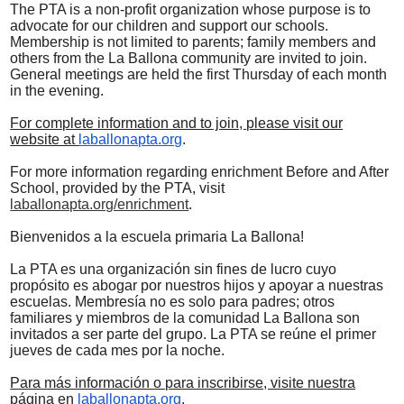
Contact Us
The PTA is a non-profit organization whose purpose is to
advocate for our children and support our schools.
Membership is not limited to parents; family members and
others from the La Ballona community are invited to join.
General meetings are held the first Thursday of each month
in the evening.
For complete information and to join, please visit our
website at
laballonapta.org
.
For more information regarding enrichment Before and After
School, provided by the PTA, visit
laballonapta.org/enrichment
.
Bienvenidos a la escuela primaria La Ballona!
La PTA es una organización sin fines de lucro cuyo
propósito es abogar por nuestros hijos y apoyar a nuestras
escuelas. Membresía no es solo para padres; otros
familiares y miembros de la comunidad La Ballona son
invitados a ser parte del grupo. La PTA se reúne el primer
jueves de cada mes por la noche.
Para más información o para inscribirse, visite nuestra
página en
laballonapta.org
.