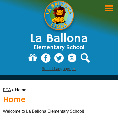
Skip
to
main
content
La Ballona
Elementary School
About Us
Donate
Facebook
Twitter
Instagram
Search
Select Language
▼
Academics
Students
PTA
»
Home
Parents
Home
Staff
Welcome to La Ballona Elementary School!